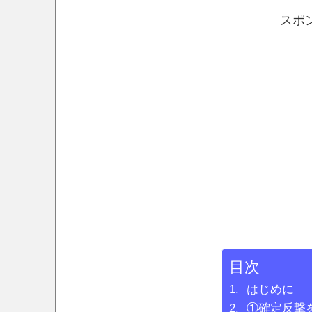
スポ
目次
はじめに
①確定反撃