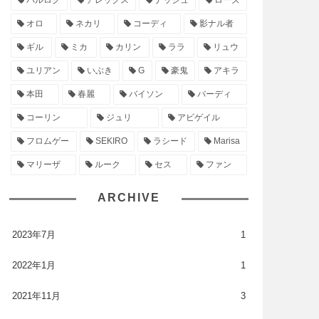
バルログ
アレックス
ナッシュ
ローズ
オロ
ネカリ
コーディ
影ナル者
ギル
ミカ
カリン
ララ
リュウ
ユリアン
いぶき
G
豪鬼
アキラ
本田
春麗
バイソン
バーディ
コーリン
ジュリ
アビゲイル
フロムゲー
SEKIRO
ラシード
Marisa
マリーザ
ルーク
セス
ファン
ARCHIVE
2023年7月
1
2022年1月
1
2021年11月
3