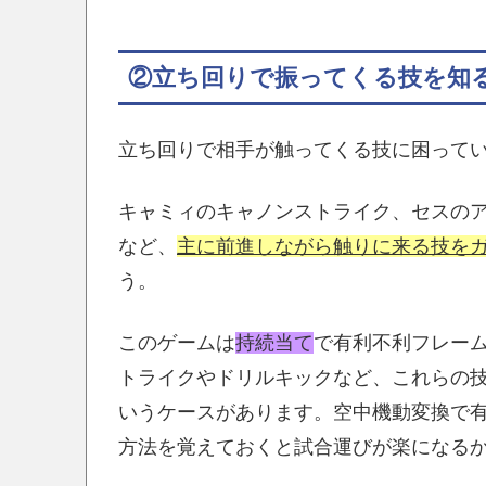
②立ち回りで振ってくる技を知
立ち回りで相手が触ってくる技に困って
キャミィのキャノンストライク、セスの
など、
主に前進しながら触りに来る技を
う。
このゲームは
持続当て
で有利不利フレー
トライクやドリルキックなど、これらの
いうケースがあります。空中機動変換で
方法を覚えておくと試合運びが楽になる