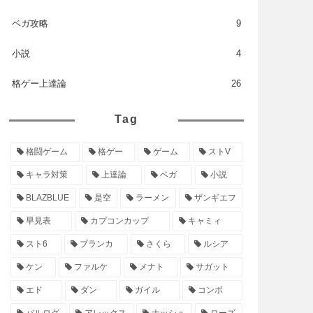
ベガ攻略
9
小説
4
格ゲー上達論
26
Tag
格闘ゲーム
格ゲー
ゲーム
ストV
キャラ対策
上達論
ベガ
小説
BLAZBLUE
是空
ラーメン
ザンギエフ
早見表
カプコンカップ
キャミィ
スト6
ブランカ
さくら
ルシア
ケン
ファルケ
メナト
サガット
エド
ダン
ガイル
コンボ