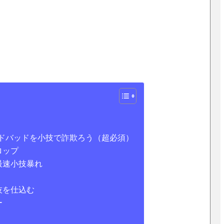
ッドバッドを小技で詐欺ろう（超必須）
ロップ
最速小技暴れ
技を仕込む
ー