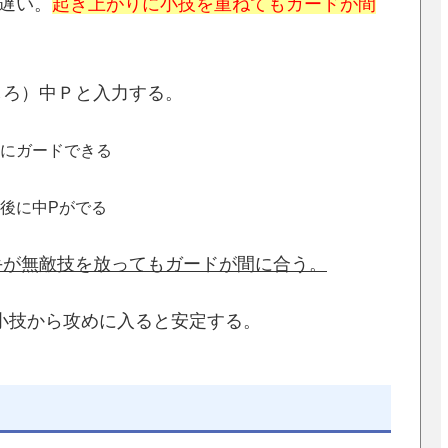
遅い。
起き上がりに小技を重ねてもガードが間
しろ）中Ｐと入力する。
後にガードできる
後に中Pがでる
手が無敵技を放ってもガードが間に合う。
小技から攻めに入ると安定する。