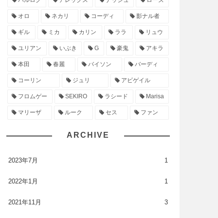
バルログ
アレックス
ナッシュ
ローズ
オロ
ネカリ
コーディ
影ナル者
ギル
ミカ
カリン
ララ
リュウ
ユリアン
いぶき
G
豪鬼
アキラ
本田
春麗
バイソン
バーディ
コーリン
ジュリ
アビゲイル
フロムゲー
SEKIRO
ラシード
Marisa
マリーザ
ルーク
セス
ファン
ARCHIVE
2023年7月
1
2022年1月
1
2021年11月
3