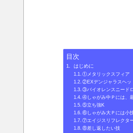
目次
はじめに
①メタリックスフィア
②EXデンジャラスヘ
③バイオレンスニード
④しゃがみ中Ｐには、
⑤立ち強K
⑥しゃがみ大Ｐには小
⑦エイジスリフレクタ
⑧差し返したい技