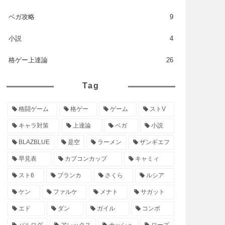
ベガ攻略
9
小説
4
格ゲー上達論
26
Tag
格闘ゲーム
格ゲー
ゲーム
ストV
キャラ対策
上達論
ベガ
小説
BLAZBLUE
是空
ラーメン
ザンギエフ
早見表
カプコンカップ
キャミィ
スト6
ブランカ
さくら
ルシア
ケン
ファルケ
メナト
サガット
エド
ダン
ガイル
コンボ