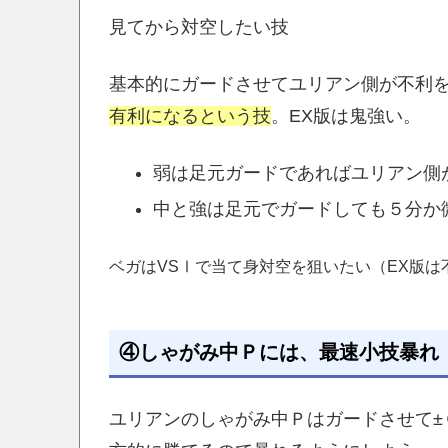
見てから対空したい技
基本的にガードさせてユリアン側が不利
有利になるという技
。EX版は鬼強い。
弱は足元ガードであればユリアン側
中と強は足元でガードしても５分か
ベガはVSⅠで当て身対空を狙いたい（EX版は
④しゃがみ中Ｐには、最速小技暴れ
ユリアンのしゃがみ中Ｐはガードさせて±