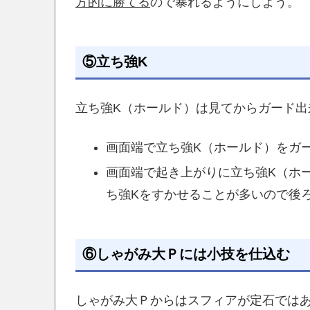
方的に勝てる
ので暴れるようにしよう。
⑤立ち強K
立ち強K（ホールド）は見てからガード出
画面端で立ち強K（ホールド）をガ
画面端で起き上がりに立ち強K（ホ
ち強Kをすかせることが多いので後
⑥しゃがみ大Ｐには小技を仕込む
しゃがみ大Ｐからはスフィアが定石では